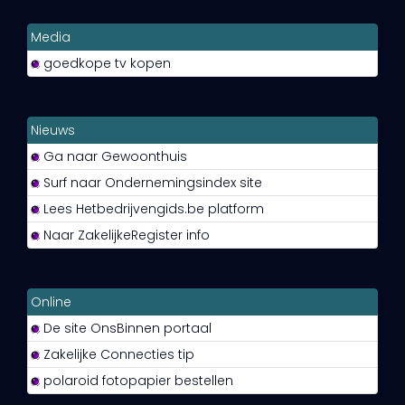
Media
goedkope tv kopen
Nieuws
Ga naar Gewoonthuis
Surf naar Ondernemingsindex site
Lees Hetbedrijvengids.be platform
Naar ZakelijkeRegister info
Online
De site OnsBinnen portaal
Zakelijke Connecties tip
polaroid fotopapier bestellen