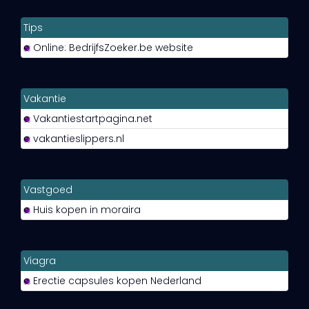
Tips
Online: BedrijfsZoeker.be website
Vakantie
Vakantiestartpagina.net
vakantieslippers.nl
Vastgoed
Huis kopen in moraira
Viagra
Erectie capsules kopen Nederland