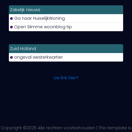
Zakelijk nieuws
Ga naar HuiselijkWoning
Open Slimme woonblog tip
Zuid Holland
ongeval westerkwartier
Uw link hier?
Copyright ©
2026 Alle rechten voorbehouden | This template is