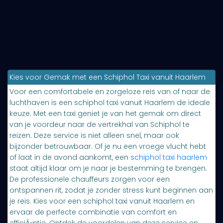
Kies voor Gemak met een Schiphol Taxi vanuit Haarlem
Voor een comfortabele en zorgeloze reis van of naar de
luchthaven is een schiphol taxi vanuit Haarlem de ideale
keuze. Met een taxi geniet je van het gemak om direct
van je voordeur naar de vertrekhal van Schiphol te
reizen. Deze service is niet alleen snel, maar ook
bijzonder betrouwbaar. Of je nu een vroege vlucht hebt
of laat in de avond aankomt, een
schiphol taxi haarlem
staat altijd klaar om je naar je bestemming te brengen.
De professionele chauffeurs zorgen voor een
ontspannen rit, zodat je zonder stress kunt beginnen aan
je reis. Kies voor een schiphol taxi vanuit Haarlem en
ervaar de perfecte combinatie van comfort en