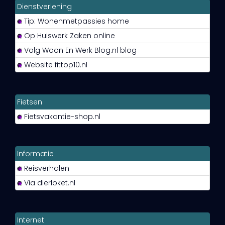
Dienstverlening
Tip: Wonenmetpassies home
Op Huiswerk Zaken online
Volg Woon En Werk Blog.nl blog
Website fittop10.nl
Fietsen
Fietsvakantie-shop.nl
Informatie
Reisverhalen
Via dierloket.nl
Internet