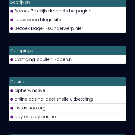
Bedrijven
Bezoek Zakelijke Impacts.be pagina
Jouw woon blogs site
Bezoek DagelijksOnderwerp hier
Campings
Camping-spullen-kopen.nl
Casino
cipherwins.live
online casino ideal snelle uitbetaling
instasinoo.org
pay en play casino