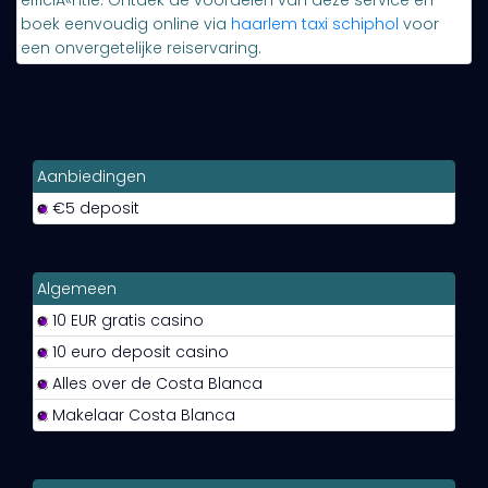
efficiÃ«ntie. Ontdek de voordelen van deze service en
boek eenvoudig online via
haarlem taxi schiphol
voor
een onvergetelijke reiservaring.
Aanbiedingen
€5 deposit
Algemeen
10 EUR gratis casino
10 euro deposit casino
Alles over de Costa Blanca
Makelaar Costa Blanca